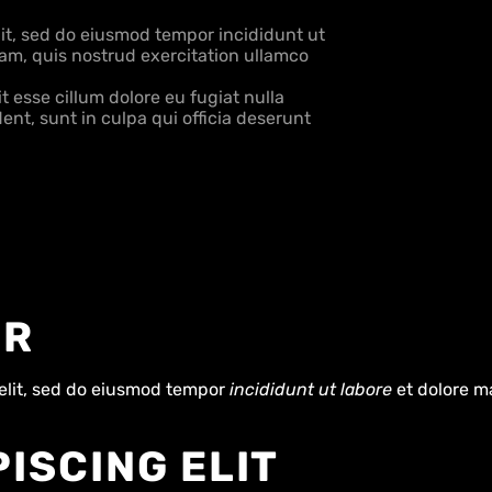
it,
sed
do
eiusmod
tempor
incididunt
ut
am,
quis
nostrud
exercitation
ullamco
it
esse
cillum
dolore
eu
fugiat
nulla
dent,
sunt
in
culpa
qui
officia
deserunt
OR
elit, sed do eiusmod tempor
incididunt ut labore
et dolore m
ISCING ELIT