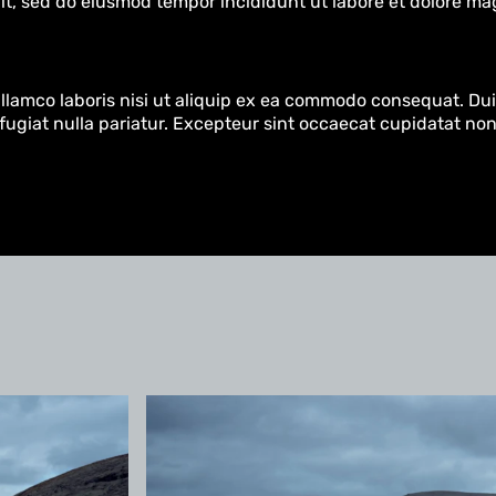
it, sed do eiusmod tempor incididunt ut labore et dolore ma
lamco laboris nisi ut aliquip ex ea commodo consequat. Duis
 fugiat nulla pariatur. Excepteur sint occaecat cupidatat non