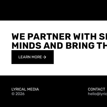
FILM & TV
ANIMAT
DEADLINE
Dec 1999
DEADLI
WE PARTNER WITH S
MINDS AND BRING TH
LEARN MORE
LYRICAL MEDIA
CONTACT
©
2026
hello@lyri