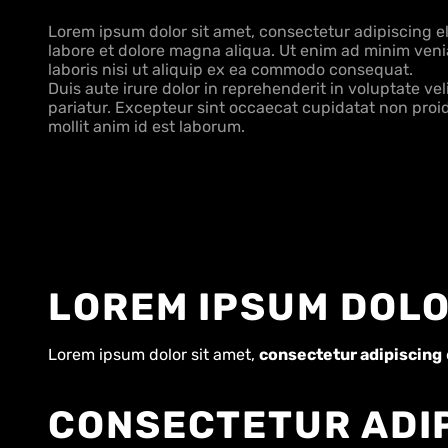
Lorem
ipsum
dolor
sit
amet,
consectetur
adipiscing
el
labore
et
dolore
magna
aliqua.
Ut
enim
ad
minim
veni
laboris
nisi
ut
aliquip
ex
ea
commodo
consequat.
Duis
aute
irure
dolor
in
reprehenderit
in
voluptate
vel
pariatur.
Excepteur
sint
occaecat
cupidatat
non
proi
mollit
anim
id
est
laborum.
LOREM IPSUM DOL
Lorem ipsum dolor sit amet,
consectetur adipiscing
CONSECTETUR ADIP